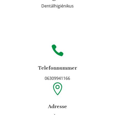
Dentálhigiénikus

Telefonnummer
06309941166

Adresse