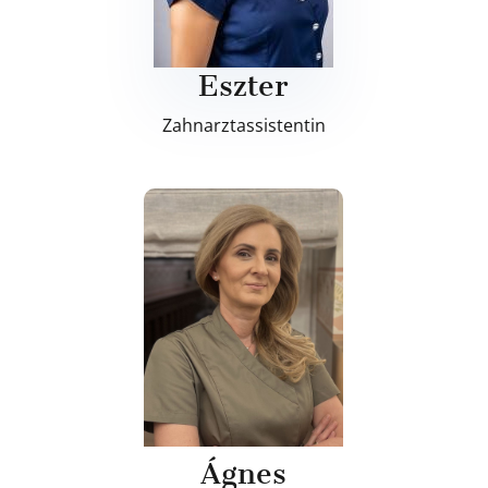
Eszter
Zahnarztassistentin
Ágnes