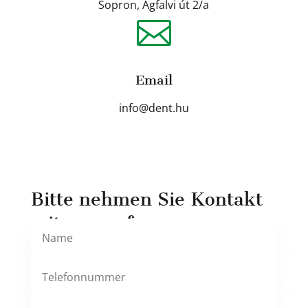
Sopron, Ágfalvi út 2/a

Email
info@dent.hu
Bitte nehmen Sie Kontakt
mit uns auf.
Alternative: